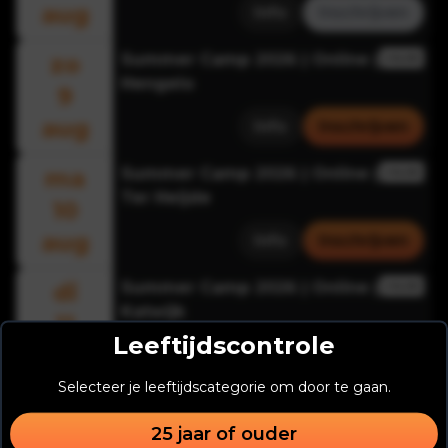
aug
Info
Inschrijven
zo
Summer Camp 2026 | Online |
ONLINE
Hengelo
9
aug
Info
Inschrijven
ma
Summer Camp 2026 | Online |
ONLINE
Ter Heijde
10
aug
Info
Inschrijven
di
Summer Camp 2026 | Online |
ONLINE
Katwijk
11
Leeftijdscontrole
aug
Info
Inschrijven
Selecteer je leeftijdscategorie om door te gaan.
25 jaar of ouder