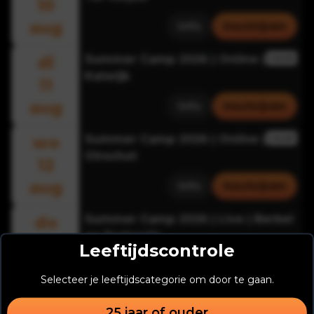
10
aug
Info
Inschrijven
di
Summer Camp 2026 | Online |
ONLINE
Katwijk
11
aug
Info
Inschrijven
wo
Summer Camp 2026 | Online |
ONLINE
Oirschot
12
aug
Info
Inschrijven
do
Summer Camp 2026 | Live | Berkel
en Rodenrijs
13
Leeftijdscontrole
aug
Info
Inschrijven
Selecteer je leeftijdscategorie om door te gaan.
25 jaar of ouder