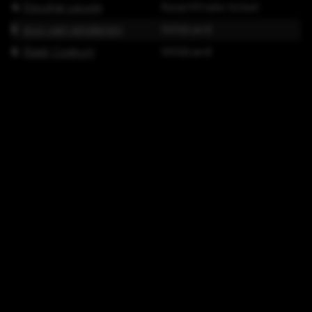
4
Sjoukje Leugs
Kwartfinale ticket
5
guy van ginderen
Wildcard
6
Rasit Coskun
Wildcard