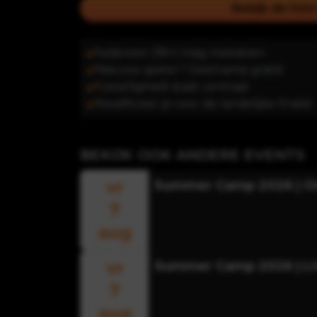
Bekijk de foto
Iedereen (18+) mag meedoen
Nieuwe speler? Deelname gratis!
Gezelligheid staat centraal
Kwalificeer je voor de landelijke finale!
BEKIJK OOK ANDERE EVENTS
vr
Summer Camp 2026 | Onl
7
aug
vr
Summer Camp 2026 | Li
7
aug