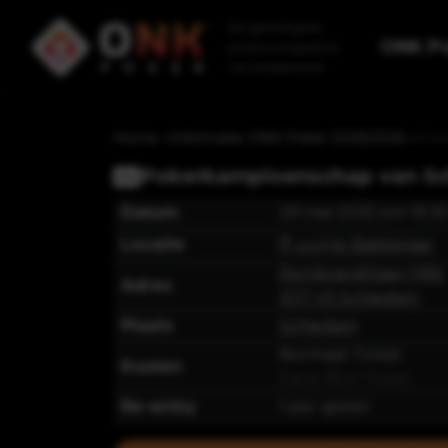
De gezelligste
ONK P
pokercompetitie
van Nederland
Home
>
Informatie ONK Poker 2025/2026
>
Pok
Pokerkampioenschap van S
Live
Datum
29 mei 2025 om 19:3
Locatie
ff uurtje Babbelaar
Rembrandtlaan
118b
Adres
3117 VS
Schiedam
Plaats
Schiedam
Normaal Ticket
Kosten
Early Bird Ticket
Re-entry
1
per speler