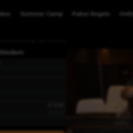
oker
Summer Camp
Poker Regels
Onli
erkampioenschap van Schiedam
chiedam
0
€
14,95
€
13,50