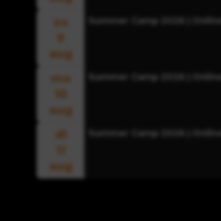
zo
Summer Camp 2026 | Online
9
aug
ma
Summer Camp 2026 | Online 
10
aug
di
Summer Camp 2026 | Online 
11
aug