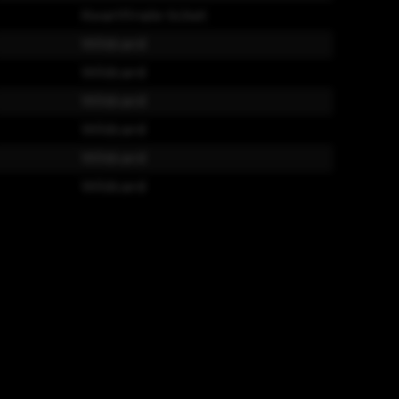
Kwartfinale ticket
Wildcard
Wildcard
Wildcard
Wildcard
Wildcard
Wildcard