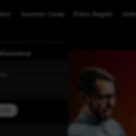
oker
Summer Camp
Poker Regels
Onli
kerkampioenschap Julianadorp
lianadorp
ine
elijk