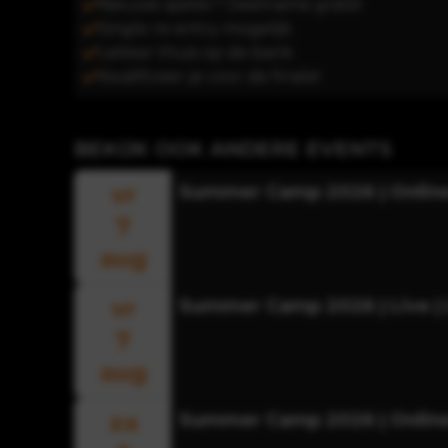
Nieuwe speler? Deelname gratis!
Single re-entry mogelijk
Lekker thuis op de bank
Kwalificeer je voor de finale!
BEKIJK OOK ANDERE EVENTS
vr
Summer Camp 2026 | Online
7
aug
vr
Summer Camp 2026 | Live |
7
aug
za
Summer Camp 2026 | Online