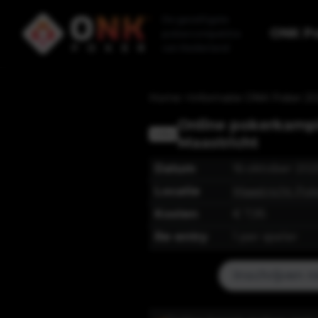
De gezelligste
ONK P
pokercompetitie
van Nederland
Home
>
Informatie ONK Poker 20
Online pokerkamp
Online
Maastricht
Datum
16 oktober 202
Locatie
Maastricht Pok
Kosten
€
7,95
Re-entry
1
per speler
Inschrijven n