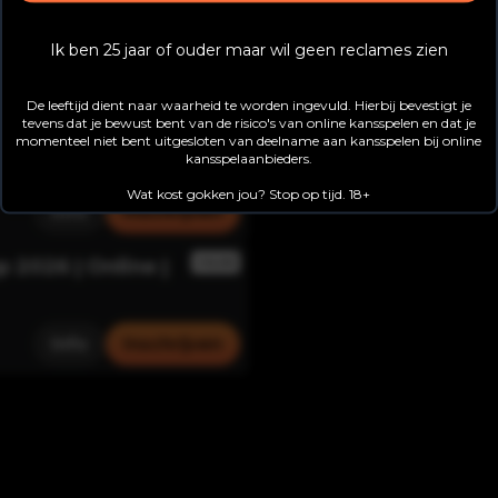
2026 | Online |
16
Jasper Dijkman
Ik ben 25 jaar of ouder maar wil geen reclames zien
Info
Inschrijven
De leeftijd dient naar waarheid te worden ingevuld. Hierbij bevestigt je
tevens dat je bewust bent van de risico's van online kansspelen en dat je
2026 | Online |
ONLINE
momenteel niet bent uitgesloten van deelname aan kansspelen bij online
kansspelaanbieders.
Wat kost gokken jou? Stop op tijd. 18+
Info
Inschrijven
2026 | Online |
ONLINE
Info
Inschrijven