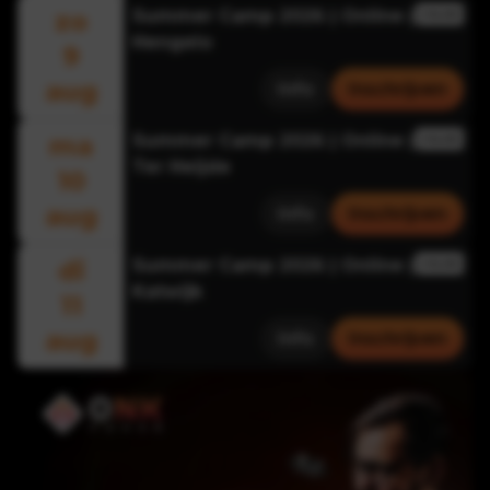
zo
Summer Camp 2026 | Online |
ONLINE
Hengelo
9
aug
Info
Inschrijven
ma
Summer Camp 2026 | Online |
ONLINE
Ter Heijde
10
aug
Info
Inschrijven
di
Summer Camp 2026 | Online |
ONLINE
Katwijk
11
aug
Info
Inschrijven