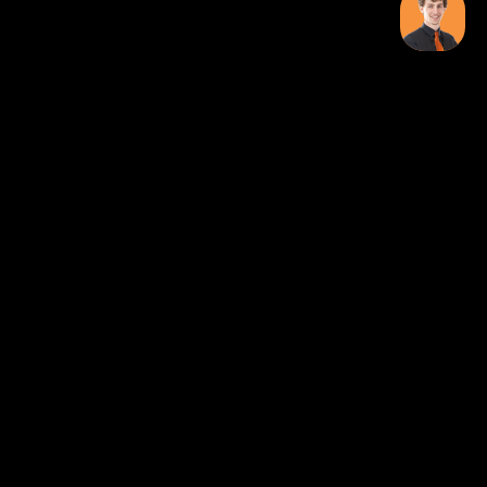
Over ONK Poker
Over Ons
Veelgestelde Vragen
In Contact Komen Met Ons?
Mail naar: info@onkpoker.nl