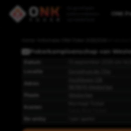
De gezelligste
ONK P
pokercompetitie
van Nederland
Home
>
Informatie ONK Poker 2025/2026
>
Pokerkam
Pokerkampioenschap van Weste
Live
Datum
13 september 2025 om 14:
Locatie
Dorpshuis de Tille
Hoofdweg
128
Adres
9678PR
Westerlee
Plaats
Westerlee
Normaal Ticket
Kosten
Early Bird Ticket
Re-entry
1
per speler