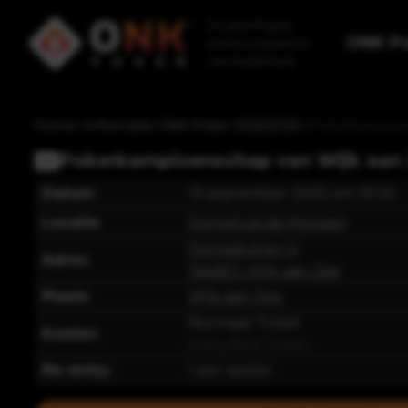
De gezelligste
ONK P
pokercompetitie
van Nederland
Home
>
Informatie ONK Poker 2025/2026
>
Pokerkampioen
Pokerkampioenschap van Wijk aan
Live
Datum
19 september 2025 om 19:30
Locatie
Dorpshuis de Moriaan
Dorpsduinen
4
Adres
1949EG
Wijk aan Zee
Plaats
Wijk aan Zee
Normaal Ticket
Kosten
Early Bird Ticket
Re-entry
1
per speler