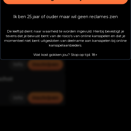
7
Michael Schaak
neker
8
Leszek Rutkowski
Ik ben 25 jaar of ouder maar wil geen reclames zien
9
Alex Hertogs
10
Matthijs Fidam
Info
Inschrijven
De leeftijd dient naar waarheid te worden ingevuld. Hierbij bevestigt je
tevens dat je bewust bent van de risico's van online kansspelen en dat je
11
Nico Elzinga
momenteel niet bent uitgesloten van deelname aan kansspelen bij online
illemstad
kansspelaanbieders.
ONLINE
12
Nico Schilder
Wat kost gokken jou? Stop op tijd. 18+
Info
Inschrijven
schot
Info
Inschrijven