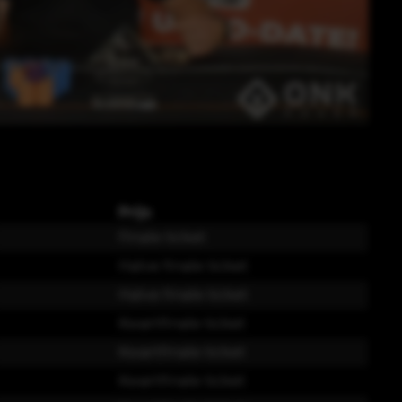
Prijs
Finale ticket
Halve finale ticket
Halve finale ticket
Kwartfinale ticket
Kwartfinale ticket
Kwartfinale ticket