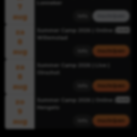
Lonneker
7
aug
Info
Inschrijven
za
Summer Camp 2026 | Online |
ONLINE
Willemstad
8
aug
Info
Inschrijven
za
Summer Camp 2026 | Live |
Oirschot
8
aug
Info
Inschrijven
zo
Summer Camp 2026 | Online |
ONLINE
Hengelo
9
aug
Info
Inschrijven