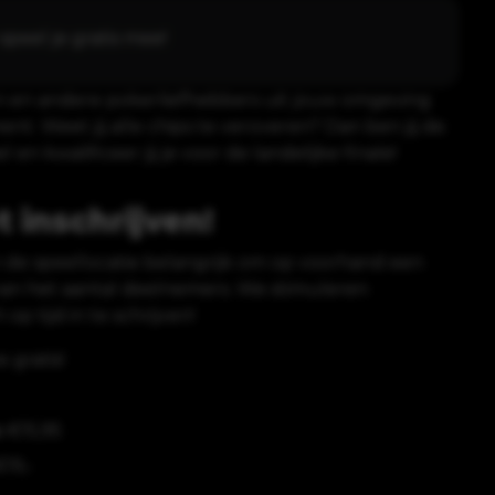
peel je gratis mee!
n en andere pokerliefhebbers uit jouw omgeving
ent. Weet jij alle chips te veroveren? Dan ben jij de
kwalificeer jij je voor de landelijke finale!
 inschrijven!
en de speellocatie belangrijk om op voorhand een
van het aantal deelnemers. We stimuleren
 tijd in te schrijven!
gratis!
:
€15,95
€19,-