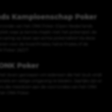
nds Kampioenschap Poker
oorronde van het ONK Poker (Open Nederlands
lek waar je kennis maakt met het pokerspel, de
rvaring op doet aan echte pokertafels! Via deze
eren voor de kwartfinales, halve finales of de
NK Poker 26/27!
 ONK Poker
 het leven geroepen om iedereen die het leuk vindt
ele en veilige omgeving te bieden. Jaarlijks zijn er
rs die meedoen aan de voorrondes van het ONK
 het ONK Poker.