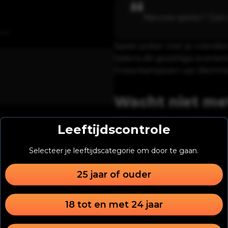
Nieuwe speler? Dan s
baar
Speel poker met je vriende
tijdens dit gezellige evenem
Pokerkampioen van Bemmel en 
Wacht niet met
Het is voor de organisatie 
Leeftijdscontrole
goede indicatie te hebben 
deelnemers daarom om zich op
Selecteer je leeftijdscategorie om door te gaan.
illemstad
ONLINE
Nieuwe speler:
Deelname 
25 jaar of ouder
Early bird ticket:
€13,50
Info
Inschrijven
Reguliere online tickets
18 tot en met 24 jaar
chot
Op locatie aanmelden: