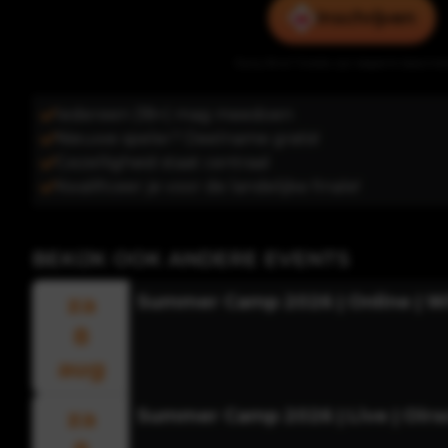
Inschrijven
Early Bird Tickets zijn beperkt beschik
Iedereen (18+) mag meedoen
Nieuwe speler? Deelname gratis!
Gezelligheid staat centraal
Kwalificeer je voor de landelijke finale!
BEKIJK OOK ANDERE EVENTS
za
Summer Camp 2026 | Online | W
8
aug
za
Summer Camp 2026 | Live | Oirs