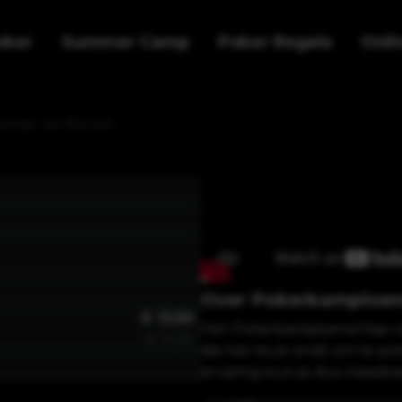
oker
Summer Camp
Poker Regels
Onli
chap van Borculo
Over
Pokerkampioen
€
13,50
Het Pokerkampioenschap van
€
15,95
die het leuk vindt om te po
ervaring kun je dus meedoe