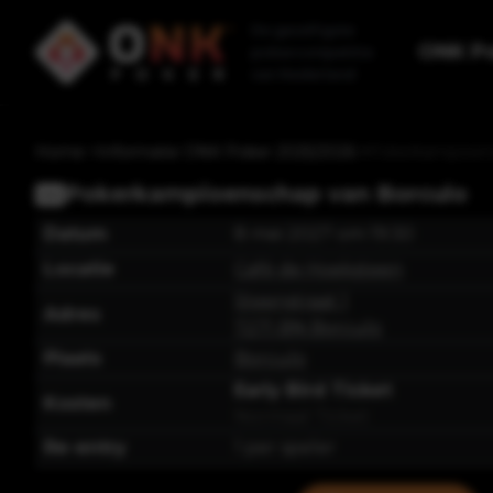
De gezelligste
ONK P
pokercompetitie
van Nederland
Home
>
Informatie ONK Poker 2025/2026
>
Pokerkampioens
Pokerkampioenschap van Borculo
Live
Datum
8 mei 2027 om 19:30
Locatie
Café de Hoeksteen
Steenstraat
1
Adres
7271 BN
Borculo
Plaats
Borculo
Early Bird Ticket
Kosten
Normaal Ticket
Re-entry
1
per speler