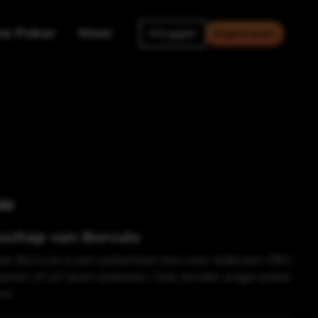
ne Poker
Meer
Inloggen
Registreren
schap van Borculo
 Borculo is een pokertoernooi voor iedereen (18+)
keren of wil leren pokeren. Ook zonder enige poker
n!