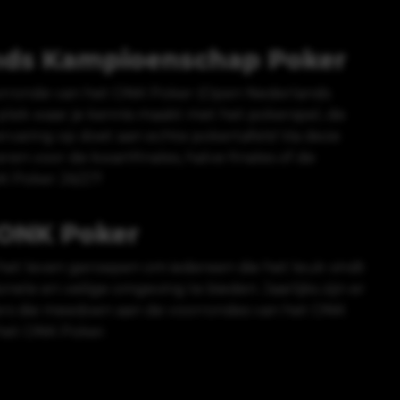
nds Kampioenschap Poker
oorronde van het ONK Poker (Open Nederlands
lek waar je kennis maakt met het pokerspel, de
rvaring op doet aan echte pokertafels! Via deze
eren voor de kwartfinales, halve finales of de
NK Poker 26/27!
 ONK Poker
 het leven geroepen om iedereen die het leuk vindt
ele en veilige omgeving te bieden. Jaarlijks zijn er
rs die meedoen aan de voorrondes van het ONK
 het ONK Poker.