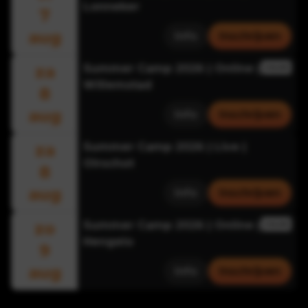
Lonneker
7
aug
Info
Inschrijven
za
Summer Camp 2026 | Online |
ONLINE
Willemstad
8
aug
Info
Inschrijven
za
Summer Camp 2026 | Live |
Oirschot
8
aug
Info
Inschrijven
zo
Summer Camp 2026 | Online |
ONLINE
Hengelo
9
aug
Info
Inschrijven