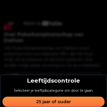
Over
Pokerkampioenschap van
Dalfsen
Het Pokerkampioenschap van Dalfsen is een
pokertoernooi voor iedereen (18+) die het leuk
vindt om te pokeren of wil leren pokeren. Ook
zonder enige poker ervaring kun je dus meedoen!
Leeftijdscontrole
Nieuwe speler? Dan speel je gratis mee!
Selecteer je leeftijdscategorie om door te gaan.
Speel poker met je vrienden en andere
pokerliefhebbers uit jouw omgeving tijdens dit
25 jaar of ouder
gezellige evenement. Weet jij alle chips te