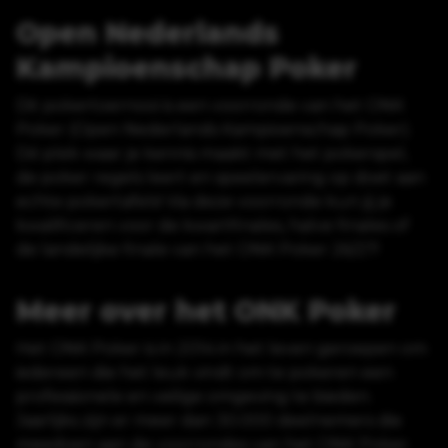
Open Nederlands
Kampioenschap Poker
Dit pokertoernooi is een voorronde van het ONK
Poker (Open Nederlands Kampioenschap Poker).
Dé plek waar je kennis maakt met het pokerspel,
de
poker regels
leert en speelervaring op doet aan
echte pokertafels! Via deze voorronde kun jij je
kwalificeren voor de kwartfinales, halve finales of
de landelijke finale van het ONK Poker 26/27!
Meer over het ONK Poker
Het ONK Poker is in 2014 in het leven geroepen om
iedereen die het leuk vindt om te pokeren een
professionele en veilige omgeving te bieden.
Jaarlijks zijn er meer dan 30.000 deelnemers die
meedoen aan de voorrondes van het ONK Poker.