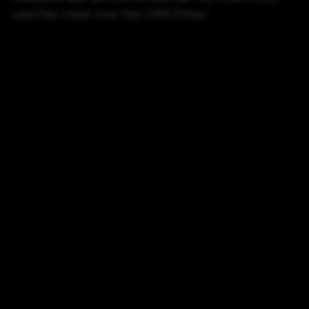
Lees hier meer over het ONK Poker.