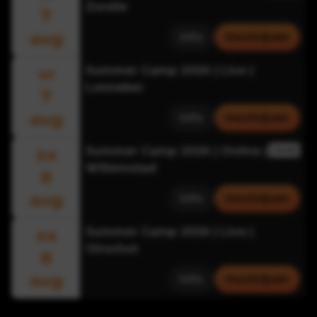
Zwolle
7
aug
Info
Inschrijven
vr
Summer Camp 2026 | Live |
Lonneker
7
aug
Info
Inschrijven
za
Summer Camp 2026 | Online |
ONLINE
Willemstad
8
aug
Info
Inschrijven
za
Summer Camp 2026 | Live |
Oirschot
8
aug
Info
Inschrijven