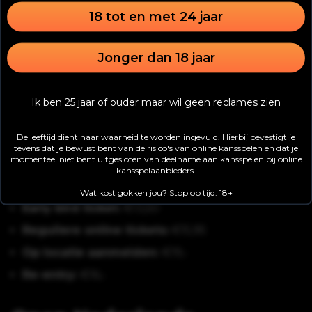
Didam en kwalificeer jij je voor de landelijke finale!
18 tot en met 24 jaar
Wacht niet met
Jonger dan 18 jaar
inschrijven!
Ik ben 25 jaar of ouder maar wil geen reclames zien
Het is voor de organisatie en de speellocatie
belangrijk om op voorhand een goede indicatie te
De leeftijd dient naar waarheid te worden ingevuld. Hierbij bevestigt je
hebben van het aantal deelnemers. We stimuleren
tevens dat je bewust bent van de risico's van online kansspelen en dat je
deelnemers daarom om zich op tijd in te schrijven!
momenteel niet bent uitgesloten van deelname aan kansspelen bij online
kansspelaanbieders.
Nieuwe speler:
Deelname gratis!
Wat kost gokken jou? Stop op tijd. 18+
Early bird ticket:
€13,50
Reguliere online tickets:
€15,95
Op locatie aanmelden:
€19,-
Re-entry:
€16,-