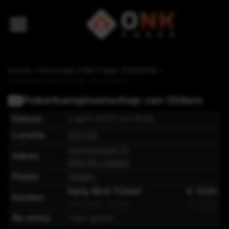
Home
>
Informatie ONK Poker 2025/2026
>
Pokerkampioenschap van Didam
Pokerkampioenschap van Didam
Live
Datum
2 april 2027 om 19:30
Locatie
DVC'26
Vincwijcweg
12
Adres
6941 RG
Didam
Plaats
Didam
Early Bird Ticket
€
13,50
Kosten
Normaal Ticket
€
15,95
Re-entry
1
per speler