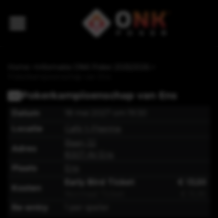
Home
>
Informatie ONK Poker 2025/2026
>
Pokerkampioenschap van Ens
Pokerkampioenschap van Ens
Live
Datum
18 mei 2027 om 19:30
Locatie
Café 't Pleintje
Baan
32
Adres
8307 AV
Ens
Plaats
Ens
Early Bird Ticket
€
13,50
Kosten
Normaal Ticket
€
15,95
Re-entry
1
per speler