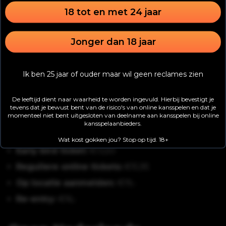
en kwalificeer jij je voor de landelijke finale!
18 tot en met 24 jaar
Wacht niet met
Jonger dan 18 jaar
inschrijven!
Ik ben 25 jaar of ouder maar wil geen reclames zien
Het is voor de organisatie en de speellocatie
belangrijk om op voorhand een goede indicatie te
De leeftijd dient naar waarheid te worden ingevuld. Hierbij bevestigt je
hebben van het aantal deelnemers. We stimuleren
tevens dat je bewust bent van de risico's van online kansspelen en dat je
deelnemers daarom om zich op tijd in te schrijven!
momenteel niet bent uitgesloten van deelname aan kansspelen bij online
kansspelaanbieders.
Nieuwe speler:
Deelname gratis!
Wat kost gokken jou? Stop op tijd. 18+
Early bird ticket:
€13,50
Reguliere online tickets:
€15,95
Op locatie aanmelden:
€19,-
Re-entry:
€16,-