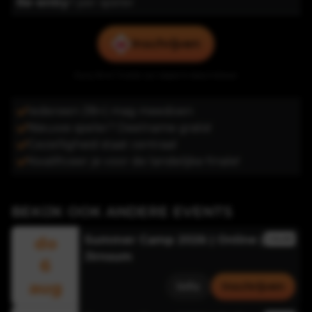
Re-entry
1
per speler
Inschrijven
Early Bird Tickets zijn beperkt beschikbaar
Iedereen (18+) mag meedoen
Nieuwe speler? Deelname gratis!
Gezelligheid staat centraal
Kwalificeer je voor de landelijke finale!
BEKIJK OOK ANDERE EVENTS
do
Summer Camp 2026 | Online |
ONLINE
Jirnsum
6
aug
Info
Inschrijven