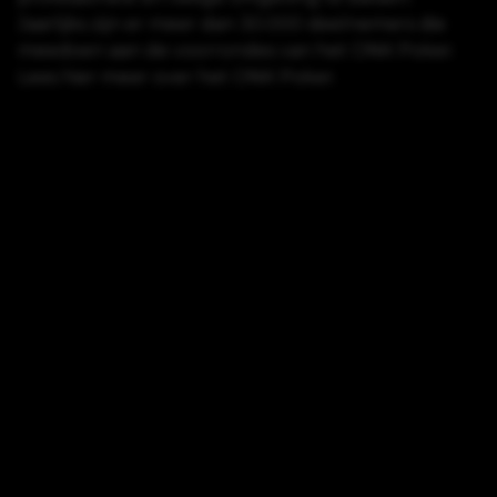
Jaarlijks zijn er meer dan 30.000 deelnemers die
meedoen aan de voorrondes van het ONK Poker.
Lees hier meer over het ONK Poker.