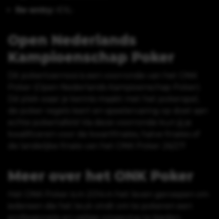
Re-entry:
€16,-
Open Nederlands
Kampioenschap Poker
Dit pokertoernooi is een voorronde van het ONK
Poker (Open Nederlands Kampioenschap Poker).
Dé plek waar je kennis maakt met het pokerspel,
de
poker regels
leert en speelervaring op doet aan
echte pokertafels! Via deze voorronde kun jij je
kwalificeren voor de kwartfinales, halve finales of
de landelijke finale van het ONK Poker 26/27!
Meer over het ONK Poker
Het ONK Poker is in 2014 in het leven geroepen om
iedereen die het leuk vindt om te pokeren een
professionele en veilige omgeving te bieden.