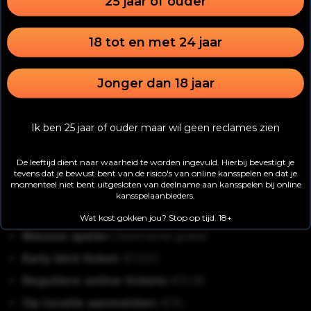
25 jaar of ouder
gezellige evenement. Weet jij alle chips te
veroveren? Dan ben jij de Pokerkampioen van
18 tot en met 24 jaar
Vlaardingen en kwalificeer jij je voor de landelijke
finale!
Jonger dan 18 jaar
Wacht niet met
inschrijven!
Ik ben 25 jaar of ouder maar wil geen reclames zien
Het is voor de organisatie en de speellocatie
De leeftijd dient naar waarheid te worden ingevuld. Hierbij bevestigt je
tevens dat je bewust bent van de risico's van online kansspelen en dat je
belangrijk om op voorhand een goede indicatie te
momenteel niet bent uitgesloten van deelname aan kansspelen bij online
hebben van het aantal deelnemers. We stimuleren
kansspelaanbieders.
deelnemers daarom om zich op tijd in te schrijven!
Wat kost gokken jou? Stop op tijd. 18+
Nieuwe speler:
Deelname gratis!
Early bird ticket:
€13,50
Reguliere online tickets:
€15,95
Op locatie aanmelden:
€19,-