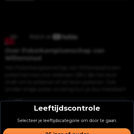
Over
Pokerkampioenschap van
Willemstad
Het Pokerkampioenschap van Willemstad is een
pokertoernooi voor iedereen (18+) die het leuk
vindt om te pokeren of wil leren pokeren. Ook
zonder enige poker ervaring kun je dus meedoen!
Leeftijdscontrole
Nieuwe speler? Dan speel je gratis mee!
Selecteer je leeftijdscategorie om door te gaan.
Speel poker met je vrienden en andere
pokerliefhebbers uit jouw omgeving tijdens dit