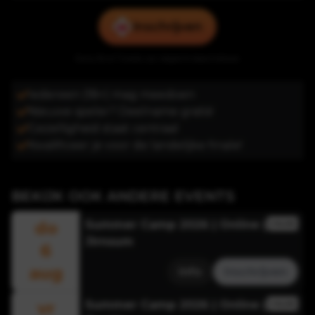
Inschrijven
Early Bird Tickets zijn beperkt beschikbaar
Iedereen (18+) mag meedoen
Nieuwe speler? Deelname gratis!
Gezelligheid staat centraal
Kwalificeer je voor de landelijke finale!
BEKIJK OOK ANDERE EVENTS
do
Summer Camp 2026 | Online |
ONLINE
Jirnsum
6
aug
Info
Inschrijven
vr
Summer Camp 2026 | Online |
ONLINE