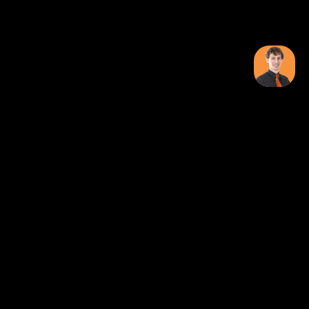
Over ONK Poker
Over Ons
Veelgestelde Vragen