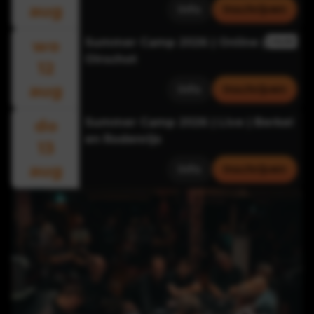
aug
Info
Inschrijven
wo
Summer Camp 2026 | Online |
ONLINE
Oirschot
12
aug
Info
Inschrijven
do
Summer Camp 2026 | Live | Berkel
en Rodenrijs
13
aug
Info
Inschrijven