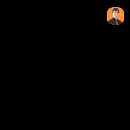
Over ONK Poker
Over Ons
Veelgestelde Vragen
In Contact Komen Met Ons?
Mail naar: info@onkpoker.nl