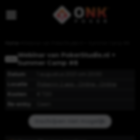
Home
>
Webinar van PokerStudie.nl + Summer Camp #8
Webinar van PokerStudie.nl +
Online
Summer Camp #8
Datum
1 augustus 2021 om 20:00
Locatie
Pokerrrr 2 app - Online
- Online
Kosten
€
7,50
Re-entry
Geen
Inschrijven niet mogelijk