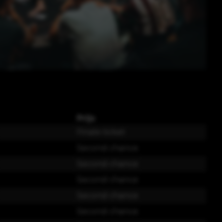
Prijs
Finale ticket
Second chance
Second chance
Second chance
Second chance
Second chance