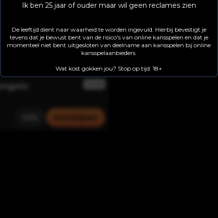
17
Ramon Beekhuizen
Ik ben 25 jaar of ouder maar wil geen reclames zien
Info
Inschrijven
18
Mark Lanphen
chot
De leeftijd dient naar waarheid te worden ingevuld. Hierbij bevestigt je
19
Hans Verhoog
tevens dat je bewust bent van de risico's van online kansspelen en dat je
momenteel niet bent uitgesloten van deelname aan kansspelen bij online
20
Nabil Hammouch
kansspelaanbieders.
Info
Inschrijven
21
Mariska Jonkers
Wat kost gokken jou? Stop op tijd. 18+
engelo
ONLINE
Info
Inschrijven