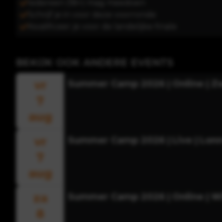
Iedereen (18+) mag meedoen
Schrijf je in voor deze voorronde
Kwalificeer je voor de landelijke finale
BEKIJK OOK ANDERE EVENTS
vr
Summer Camp 2026 | Online | Z
7
aug
vr
Summer Camp 2026 | Live | Lon
7
aug
za
Summer Camp 2026 | Online | W
8