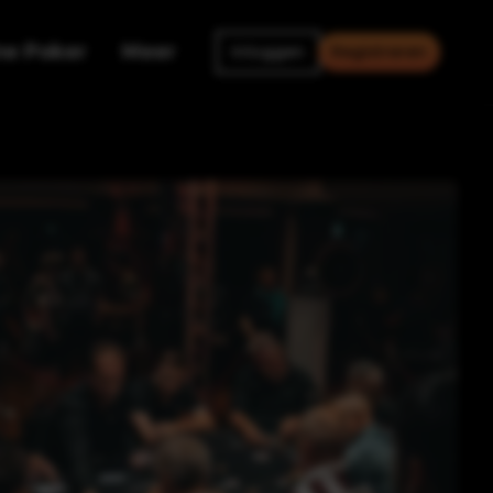
ne Poker
Meer
Inloggen
Registreren