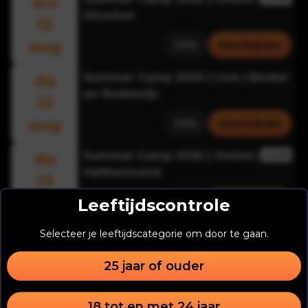
wo
Oirschot
12
aug
Info
Inschrijven
do
Summer Camp 2026 | Live | Berkel
en Rodenrijs
13
aug
Info
Inschrijven
do
Summer Camp 2026 | Online |
ONLINE
Valthermond
13
aug
Leeftijdscontrole
Info
Inschrijven
Selecteer je leeftijdscategorie om door te gaan.
25 jaar of ouder
18 tot en met 24 jaar