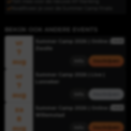
Telt mee voor de nieuwe XP Ranking
Kwalificeer je voor de Summer Camp finale
BEKIJK OOK ANDERE EVENTS
vr
Summer Camp 2026 | Online |
ONLINE
Zwolle
7
aug
Info
Inschrijven
vr
Summer Camp 2026 | Live |
Lonneker
7
aug
Info
Inschrijven
za
Summer Camp 2026 | Online |
ONLINE
Willemstad
8
aug
Info
Inschrijven