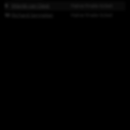
9
Wienik van Diest
Halve finale ticket
10
Richard Senneker
Halve finale ticket