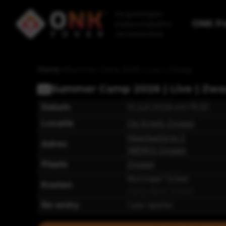
De gezelligste
ONK P
pokercompetitie
van Nederland
Home
>
Summer Camp 2026 | Live | Zwaag
Summer Camp 2026 | Live | Zw
Live
Datum
10 juli 2026 om 19:30
Locatie
De Kreek Zwaag
Meetketting
2
Adres
1689XD
Zwaag
Plaats
Zwaag
Normaal Ticket
Kosten
Early Bird Ticket
Re-entry
1
per speler