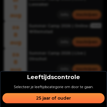
Lonneker
7
aug
Info
Inschrijven
za
Summer Camp 2026 | Online |
ONLINE
Willemstad
8
aug
Info
Inschrijven
za
Summer Camp 2026 | Live |
Oirschot
8
aug
Info
Inschrijven
Leeftijdscontrole
Selecteer je leeftijdscategorie om door te gaan.
25 jaar of ouder