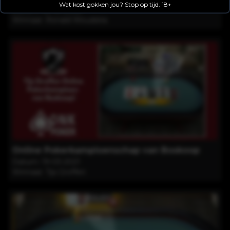
Wat kost gokken jou? Stop op tijd. 18+
Datum:
18-03-2022
Winnaar:
Ronald Woudstra
Online Pokerkampioenschap van Boskoop
Datum:
19-03-2021
Winnaar:
Tijs Groffen