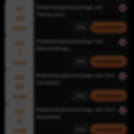
vr
Pokerkampioenschap van
Terneuzen
20
nov
Info
Inschrijven
zo
Pokerkampioenschap van
Wemeldinge
1
nov
Info
Inschrijven
zo
Pokerkampioenschap van Sint
Jansteen
20
sep
Info
Inschrijven
zo
Pokerkampioenschap van Sint-
Annaland
6
sep
Info
Inschrijven