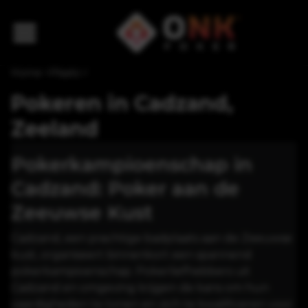
Home
>
Plaats
>
Pokeren in Cadzand,
Zeeland
Pokerkampioenschap in
Cadzand: Poker aan de
Zeeuwse Kust
Cadzand, een prachtige badplaats aan de Zeeuwse
kust, organiseert binnenkort een spannend
pokerkampioenschap. Pokerliefhebbers uit
Cadzand en omgeving krijgen de kans om hun
vaardigheden te tonen en zich te kwalificeren voor