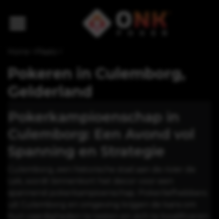
Home
>
Plaats
>
Pokeren in Culemborg,
Gelderland
Pokerkampioenschap in
Culemborg: Een Avond vol
Spanning en Strategie
Culemborg, een historische stad aan de rivier de
Lek, wordt binnenkort het decor voor een
spannend pokerkampioenschap. Pokerliefhebbers
uit Culemborg en omgeving krijgen de kans om
hun vaardigheden te testen en zich te kwalificeren