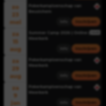
zo
Pokerkampioenschap van
Beusichem
23
mei
Info
Inschrijven
za
Summer Camp 2026 | Online |
ONLINE
Meerkerk
15
aug
Info
Inschrijven
za
Pokerkampioenschap van
Meerkerk
29
aug
Info
Inschrijven
za
Pokerkampioenschap van
Meerkerk
9
jan
Info
Inschrijven