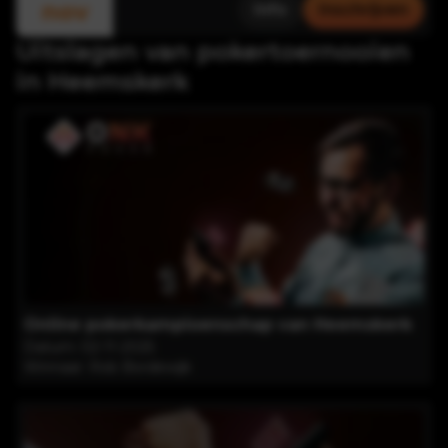
nov
Info
Inschrijven
Uitslagen van pokertoernooien
in
Heemskerk
Online pokerkampioenschap van Heemskerk
Datum:
02-11-2025
Winnaar:
Rob Bordewijk