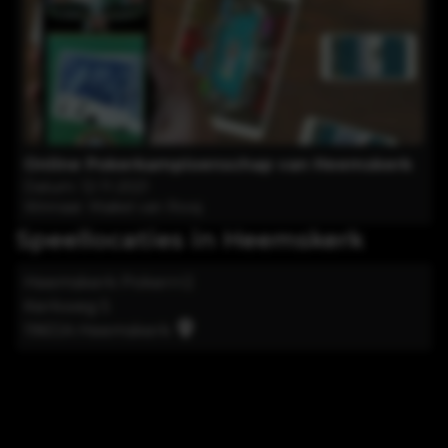
Online Pokerkampioenschap van Heemskerk
Datum:
12-11-2021
Winnaar:
Maikel van Rooij
Speellocaties in
Heemskerk
Heemskerk Pokerrr2
Kerkweg
5
1961JA
Heemskerk