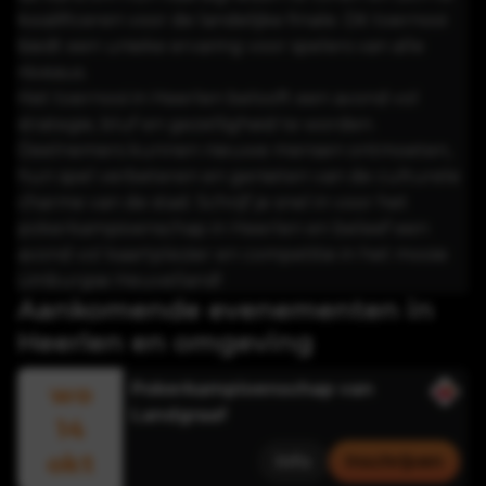
kwalificeren voor de landelijke finale. Dit toernooi
biedt een unieke ervaring voor spelers van alle
niveaus.
Het toernooi in Heerlen belooft een avond vol
strategie, bluf en gezelligheid te worden.
Deelnemers kunnen nieuwe mensen ontmoeten,
hun spel verbeteren en genieten van de culturele
charme van de stad. Schrijf je snel in voor het
pokerkampioenschap in Heerlen en beleef een
avond vol kaartplezier en competitie in het mooie
Limburgse Heuvelland!
Aankomende evenementen in
Heerlen
en omgeving
wo
Pokerkampioenschap van
Landgraaf
14
okt
Info
Inschrijven