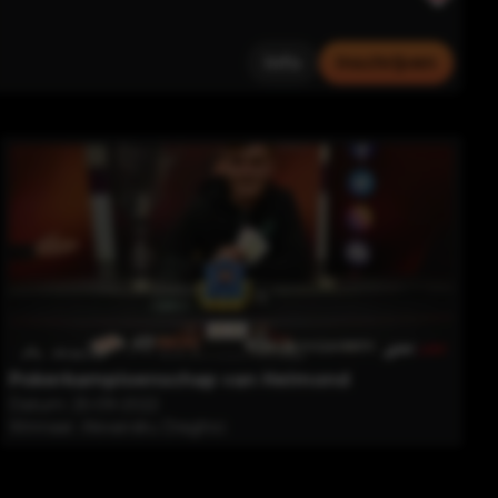
Info
Inschrijven
Pokerkampioenschap van Helmond
Datum:
25-09-2022
Winnaar:
Alexandru Draghici