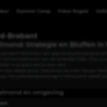
oker
Summer Camp
Poker Regels
Onli
rd-Brabant
mond: Strategie en Bluffen in 
 organiseert binnenkort een spannend pokerkampioensc
zich te kwalificeren voor de landelijke finale. Of je nu
eid om je beste spel te laten zien.
luf en een beetje geluk. Deelnemers kunnen nieuwe men
 in voor het pokerkampioenschap in Helmond en beleef ee
elmond
en omgeving
ant