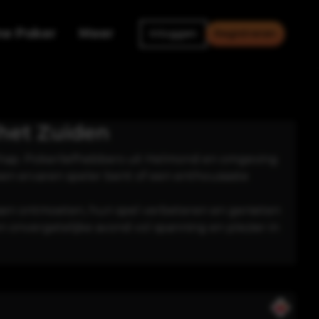
ne Poker
Meer
Inloggen
Registreren
het Zuiden
hap. Pokerliefhebbers uit Helmond en omgeving
 een ervaren speler bent of een enthousiaste
sen ontmoeten, hun spel verbeteren en genieten
n onvergetelijke avond vol spanning en plezier in