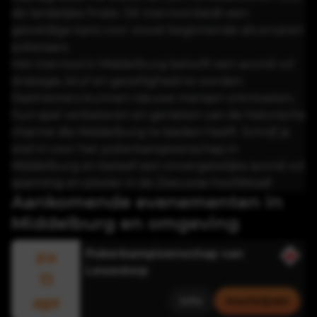
de landelijke finale. Dit toernooi biedt een
geweldige kans voor zowel beginnende als ervaren
pokeraars.
Het toernooi in Middelburg belooft een avond vol
strategie, bluf en gezelligheid te worden.
Deelnemers kunnen nieuwe mensen ontmoeten,
hun spel verbeteren en genieten van de historische
charme die Middelburg te bieden heeft. Schrijf je
snel in voor het pokerkampioenschap in
Middelburg en beleef een onvergetelijke avond vol
spanning en plezier in de Zeeuwse hoofdstad!
Aankomende evenementen in
Middelburg
en omgeving
zo
Pokerkampioenschap van
Lewedorp
11
apr
Info
Inschrijven