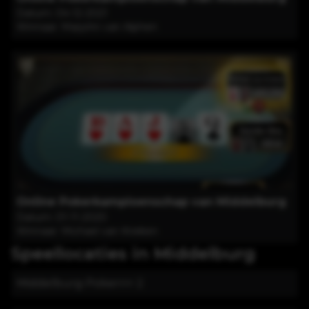
Datum:
04-12-2021
Winnaar:
Marjohn van Alphen
Online Pokerkampioenschap van Middelburg
Datum:
01-11-2020
Winnaar:
Michael van Krieken
Speellocaties in
Middelburg
Middelburg Pokerrrr 2