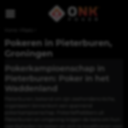
Home
>
Plaats
>
Pokeren in Pieterburen,
Groningen
Pokerkampioenschap in
Pieterburen: Poker in het
Waddenland
Pieterburen, bekend om zijn zeehondencrèche,
organiseert binnenkort een spannend
pokerkampioenschap. Pokerliefhebbers uit
Pieterburen en omgeving krijgen de kans om hun
vaardigheden te testen en zich te kwalificeren voor