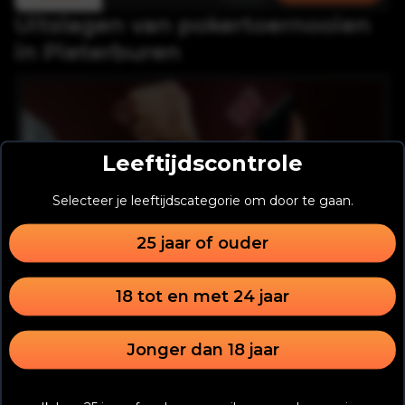
Uitslagen van pokertoernooien
in
Pieterburen
Leeftijdscontrole
Selecteer je leeftijdscategorie om door te gaan.
25 jaar of ouder
Online Pokerkampioenschap van Pieterburen
Datum:
19-11-2023
18 tot en met 24 jaar
Winnaar:
Niels Laan
Jonger dan 18 jaar