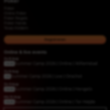
Poker
Poker
Online Poker
Poker Regels
Poker Hands
Texas Holdem
Registreren
Online & live events
Za
8
Aug
Summer Camp 2026 | Online | Willemstad
ONLINE
Za
8
Aug
Summer Camp 2026 | Live | Oirschot
LIVE
Zo
9
Aug
Summer Camp 2026 | Online | Hengelo
ONLINE
Ma
10
Aug
Summer Camp 2026 | Online | Ter Heijde
ONLINE