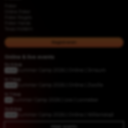
Poker
Online Poker
Poker Regels
Poker Hands
Texas Holdem
Registreren
Online & live events
Do
6
Aug
Summer Camp 2026 | Online | Jirnsum
ONLINE
Vr
7
Aug
Summer Camp 2026 | Online | Zwolle
ONLINE
Vr
7
Aug
Summer Camp 2026 | Live | Lonneker
LIVE
Za
8
Aug
Summer Camp 2026 | Online | Willemstad
ONLINE
Meer events