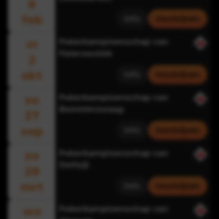
6
feb
Info
Inschrijven
vr
Pokerkampioenschap van
Paterswolde
2
okt
Info
Inschrijven
zo
Pokerkampioenschap van
Beetsterzwaag
27
sep
Info
Inschrijven
zo
Pokerkampioenschap van
Delfzijl
28
mrt
Info
Inschrijven
wo
Pokerkampioenschap van