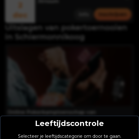
Jirnsum
2
dec
Info
Inschrijven
Uitslagen van pokertoernooien
in
Schiermonnikoog
Online Pokerkampioenschap van
Schiermonnikoog
Leeftijdscontrole
Datum:
17-12-2023
Winnaar:
Jan van Vlastuin
Selecteer je leeftijdscategorie om door te gaan.