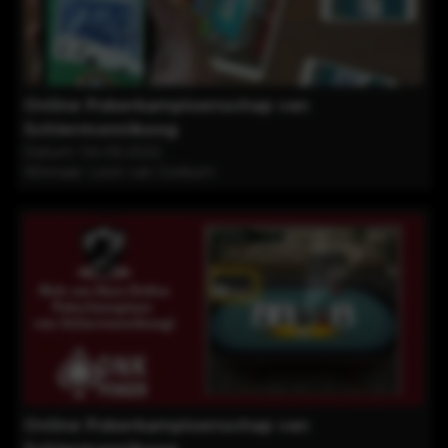
Online Pokerkampioenschap van
Schiermonnikoog
Datum:
04-05-2022
Winnaar:
Leon van Gorkum
Online Pokerkampioenschap van