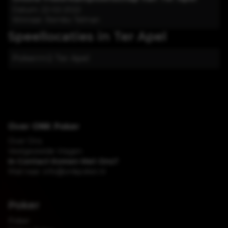
Datum:
22-02-2022
Winnaar:
Remko Telman
Speellocaties in
Ter Apel
Pokerrrr2 Ter Apel
Over ONK Poker
Over Ons
Veelgestelde Vragen
In Contact Komen Met Ons?
Mail naar: info@onkpoker.nl
Poker
Poker