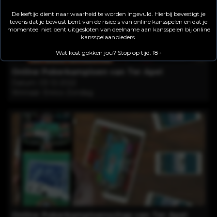
De leeftijd dient naar waarheid te worden ingevuld. Hierbij bevestigt je
tevens dat je bewust bent van de risico's van online kansspelen en dat je
momenteel niet bent uitgesloten van deelname aan kansspelen bij online
kansspelaanbieders.
Wat kost gokken jou? Stop op tijd. 18+
Online Pokerkampioen van Ter Apel
Datum:
03-12-2022
Winnaar:
Enrico Zondag
Online Pokerkampioenschap van Ter Apel