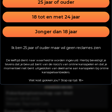
25 jaar of ouder
4
okt
Info
Inschrijven
18 tot en met 24 jaar
Uitslagen van pokertoernooien
in
Well
Jonger dan 18 jaar
Ik ben 25 jaar of ouder maar wil geen reclames zien
De leeftijd dient naar waarheid te worden ingevuld. Hierbij bevestigt je
tevens dat je bewust bent van de risico's van online kansspelen en dat je
momenteel niet bent uitgesloten van deelname aan kansspelen bij online
kansspelaanbieders.
Wat kost gokken jou? Stop op tijd. 18+
Pokerkampioenschap van Well
Datum:
03-01-2025
Winnaar:
Raymond Colin
Speellocaties in
Well