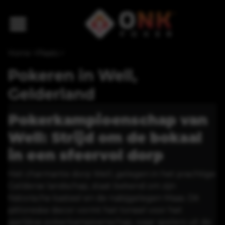
Home
>
Plaats
>
Pokeren in Well,
Gelderland
Pokerkampioenschap van
Well: Strijd om de bokaal
in een sfeervol dorp
Het charmante dorp Well, gelegen in het prachtige
Gelderse landschap, staat bekend om zijn
historische kasteel en de nabijgelegen Maas. Dit
pittoreske decor vormt het toneel voor het
jaarlijkse pokerkampioenschap, waar spelers uit de