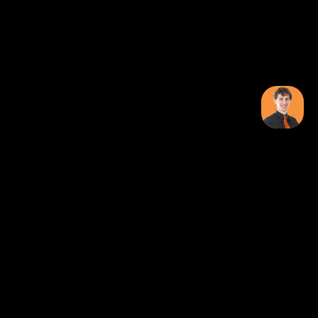
Over ONK Poker