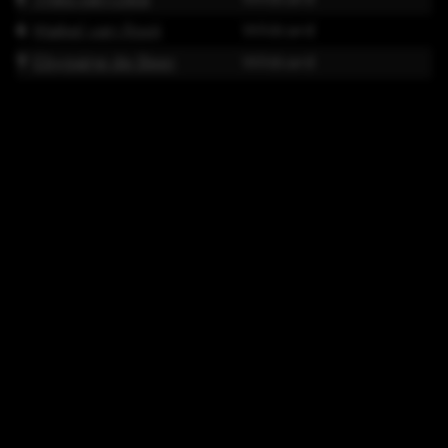
6
Maikel van Rooij
Wildcard
7
Ebygaine de Beer
Wildcard