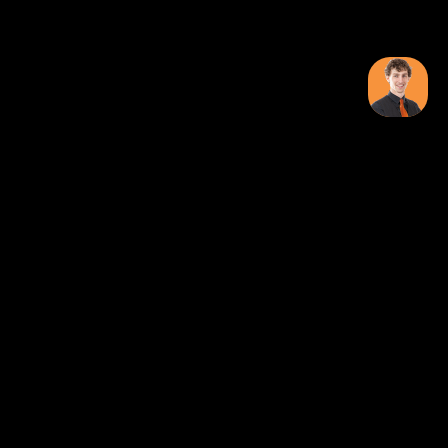
Over ONK Poker
Over Ons
Veelgestelde Vragen
In Contact Komen Met Ons?