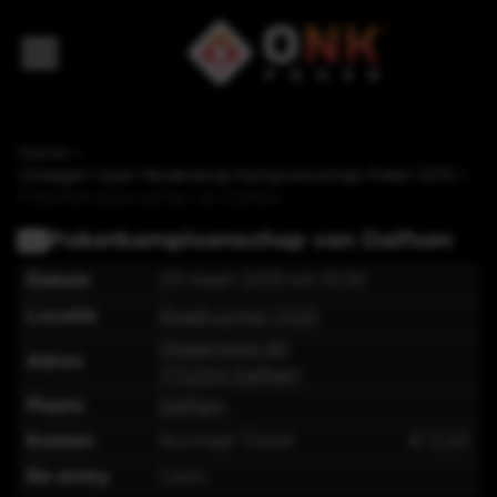
Home
>
Uitslagen Open Nederlands Kampioenschap Poker 2019
>
Pokerkampioenschap van Dalfsen
Pokerkampioenschap van Dalfsen
Live
Datum
29 maart 2019 om 19:30
Locatie
Roadrunner OUD
Hessenweg
60
Adres
7722SH
Dalfsen
Plaats
Dalfsen
Kosten
Normaal Ticket
€
12,50
Re-entry
Geen