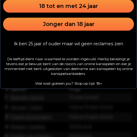
18 tot en met 24 jaar
Jonger dan 18 jaar
Ik ben 25 jaar of ouder maar wil geen reclames zien
De leeftijd dient naar waarheid te worden ingevuld. Hierbij bevestigt je
tevens dat je bewust bent van de risico's van online kansspelen en dat je
Uitslag
momenteel niet bent uitgesloten van deelname aan kansspelen bij online
kansspelaanbieders.
54
deelnemers
Wat kost gokken jou? Stop op tijd. 18+
#
Speler
Prijs
1
Brando Kamp
Finale ticket
2
Jeroen Talen
Halve finale ticket
3
Frank strotmann
Halve finale ticket
4
Robert Spijker
Wildcard
5
Stefan de Ridder
Wildcard