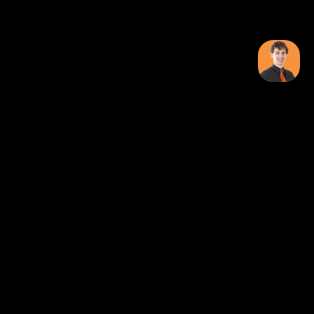
Over ONK Poker
Over Ons
Veelgestelde Vragen
In Contact Komen Met Ons?