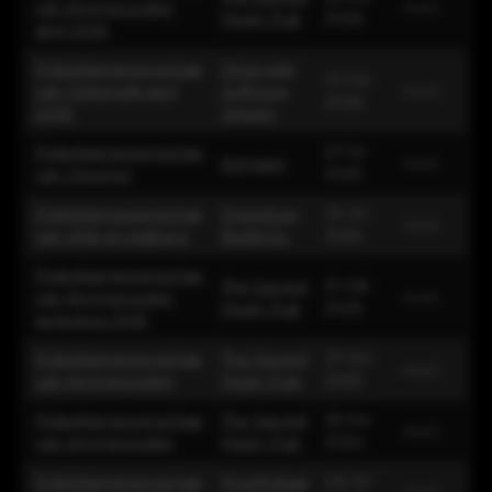
van Ammerzoden
n.v.t.
Heart Pub
2026
april 2026
Pokerkampioenschap
Dinercafe
01-04-
van Oisterwijk april
Juffrouw
n.v.t.
2026
2026
Jopsen
Pokerkampioenschap
27-12-
Komaen
n.v.t.
van Oirschot
2025
Pokerkampioenschap
Dorpshuis
24-10-
n.v.t.
van Wijk en Aalburg
BuBeClu
2025
Pokerkampioenschap
The Sacred
31-08-
van Ammerzoden
n.v.t.
Heart Pub
2025
augustus 2025
Pokerkampioenschap
The Sacred
27-04-
n.v.t.
van Ammerzoden
Heart Pub
2025
Pokerkampioenschap
The Sacred
25-04-
n.v.t.
van Ammerzoden
Heart Pub
2024
Pokerkampioenschap
Proeflokaal
04-10-