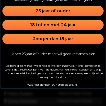
25 jaar of ouder
18 tot en met 24 jaar
Jonger dan 18 jaar
Ik ben 25 jaar of ouder maar wil geen reclames zien
Uitslag
De leeftijd dient naar waarheid te worden ingevuld. Hierbij bevestigt je
tevens dat je bewust bent van de risico's van online kansspelen en dat je
84
deelnemers
momenteel niet bent uitgesloten van deelname aan kansspelen bij online
kansspelaanbieders.
#
Speler
Prijs
Wat kost gokken jou? Stop op tijd. 18+
1
Danny Heijstek
Finale ticket
2
Peter Ruiken
Halve finale ticket
3
Onno Marsman
Halve finale ticket