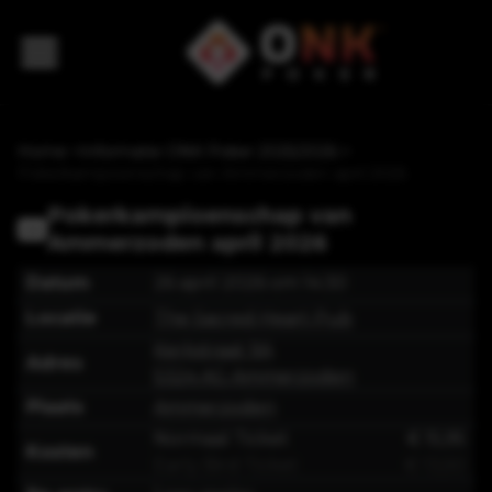
Home
>
Informatie ONK Poker 2025/2026
>
Pokerkampioenschap van Ammerzoden april 2026
Pokerkampioenschap van
Live
Ammerzoden april 2026
Datum
26 april 2026 om 14:30
Locatie
The Sacred Heart Pub
Kerkstraat
9A
Adres
5324 AG
Ammerzoden
Plaats
Ammerzoden
Normaal Ticket
€
15,95
Kosten
Early Bird Ticket
€
13,50