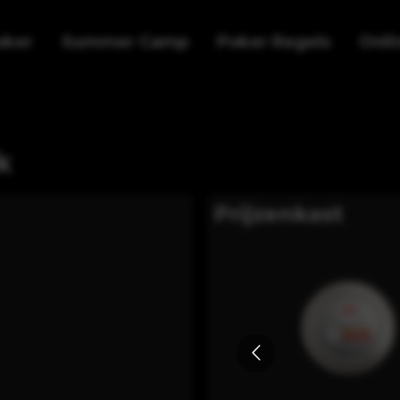
oker
Summer Camp
Poker Regels
Onli
k
Prijzenkast