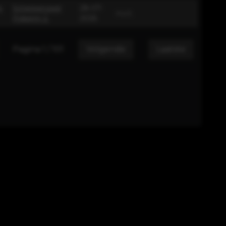
e
Scherpenzeel
28-07-
n.v.t.
Pokerrrr 2.
2026
Pagina
1
/
101
Volgende
Laatste