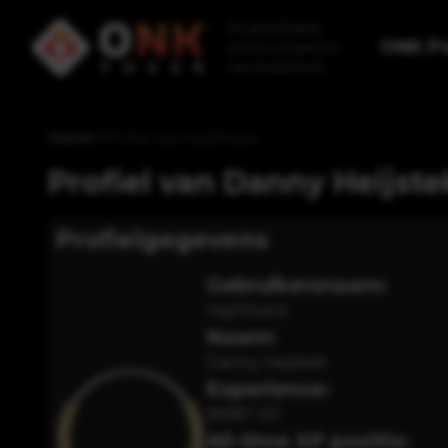
De gezelligste
ONK P
pokercompetitie
van Nederland
Home
>
Profiel van HighStack
Profiel van
Danny Heijste
Profielgegevens
Gebruikersnaam:
HighStack
Naam:
Danny Heijstek
Experience:
18987
XP
All-time XP positie: