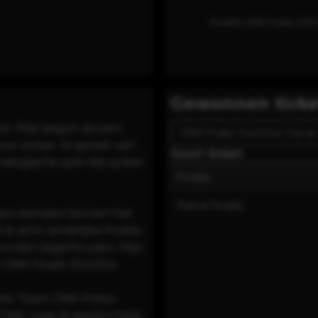
Finalist
ONK Poker 2020/2021
Finalist
ONK Poker 2021 
Gewonnen ticke
ck. Wat begon als een
ONK Poker Summer Camp 
oor poker. Ik geniet van
Soort ticket
trategische spel dat poker
Finale
Halve finale
ogen behalen binnen het
 acht landelijke finales
n worden bijgehouden. Mijn
e ONK Finale 2023/24.
 het Team ONK Poker.
ONK, waar ik spelers help