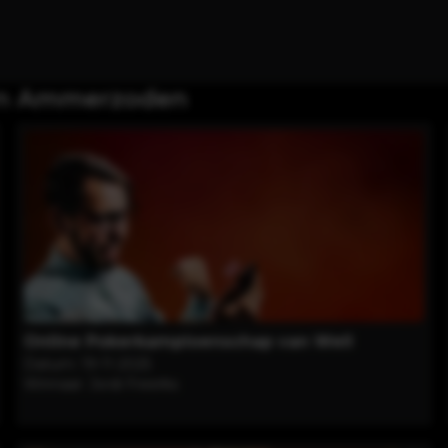
in
Ammerzoden
Online Pokerkampioenschap van Well
Datum:
19-11-2025
Winnaar:
Jordi Freerks