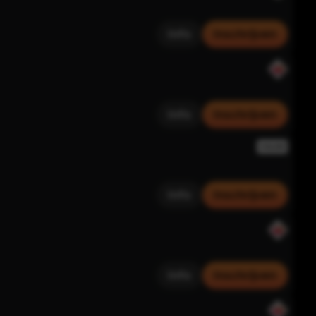
Info
Inschrijven
Info
Inschrijven
ONLINE
Info
Inschrijven
Info
Inschrijven