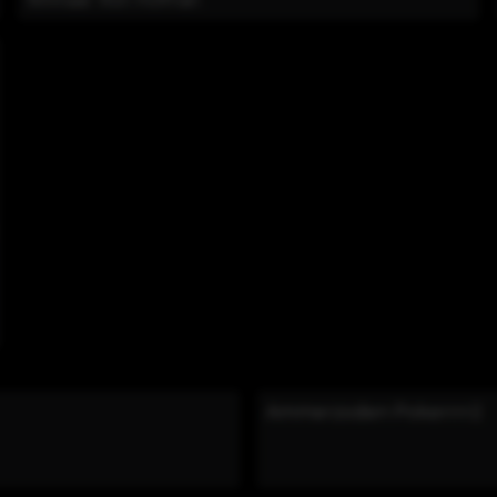
Winnaar:
Ron Hofman
Ammerzoden Pokerrrr2