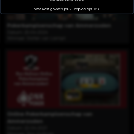
Wat kost gokken jou? Stop op tijd. 18+
Pokerkampioenschap van Ammerzoden
Datum:
25-04-2024
Winnaar:
Stefan van Liempt
Online Pokerkampioenschap van
Ammerzoden
Datum:
22-04-2021