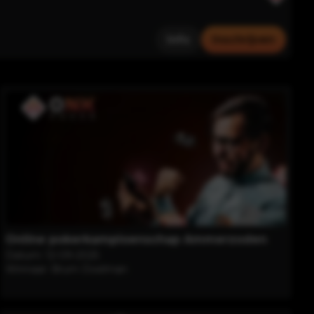
Info
Inschrijven
Online pokerkampioenschap Ammerzoden
Datum:
12-09-2025
Winnaar:
Brum Doelman