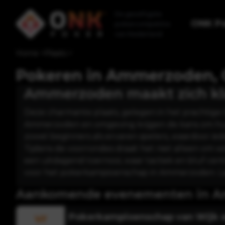
De gezelligste
ONK P
pokercompetitie
van Nederland
Home
>
Plaats
>
Pokeren in Ammerzoden, 
Ammerzoden maakt zich kl
Deze charmante plaats, gelegen in het prachtige 
Ammerzoden en omgeving krijgen de kans om hun tal
zowel beginners als ervaren spelers, waardoor iede
Tijdens de voorrondes draait het niet alleen om
een uitdagend toernooi, waar tactiek en bluf cent
voor het pokerkampioenschap in Ammerzoden. Laat zi
Aankomende evenementen in
A
vr
Pokerkampioenschap van Wijk e