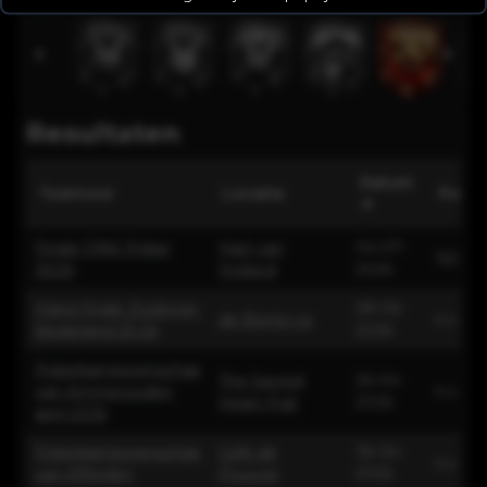
Resultaten
Datum
Toernooi
Locatie
Positi
▼
Finale ONK Poker
Hart van
04-07-
162
25/26
Holland
2026
Halve finale Zuidoost-
28-06-
de Bonte os
n.v.t.
Nederland 25-26
2026
Pokerkampioenschap
The Sacred
26-04-
van Ammerzoden
n.v.t.
Heart Pub
2026
april 2026
Pokerkampioenschap
Café de
18-04-
n.v.t.
van Afferden
Pruuver
2026