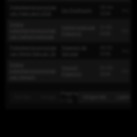
Pokerkampioenschap
05-04-
De Posthoorn
n.v.t.
van Haps april 2026
2026
Online
Hattemerbroek
21-03-
pokerkampioenschap
n.v.t.
Pokerrrr2
2026
van Hattermerbroek
Pokerkampioenschap
Stapperij de
26-02-
n.v.t.
van Meijel februari '26
Vangrail
2026
Online
Heesch
24-02-
pokerkampioenschap
n.v.t.
Pokerrrr2
2026
van Heesch
Pagina
Eerste
Vorige
Volgende
Laatste
1
/
32