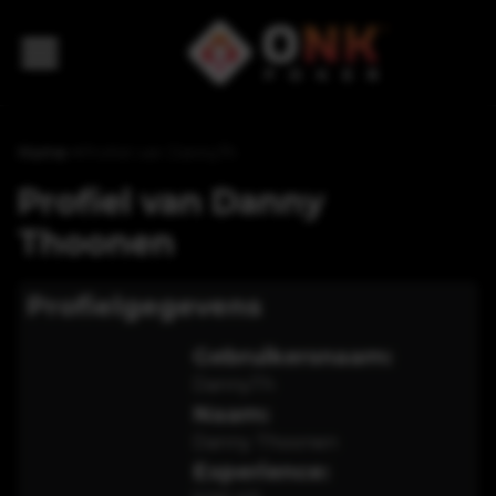
Home
>
Profiel van DannyTh
Profiel van
Danny
Thoonen
Profielgegevens
Gebruikersnaam:
DannyTh
Naam:
Danny Thoonen
Experience: