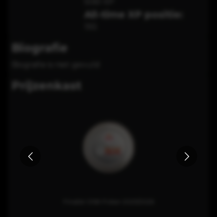
5061
XP
All-time XP positie:
193
Biografie
Biografie is niet gevuld
Prijzenkast
Pokerkampioenschap van Wanssum
8-2-2024 19:30:00