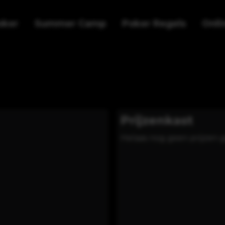
oker
Summer Camp
Poker Regels
Onli
Prijzenkast
Helaas nog geen prijzen