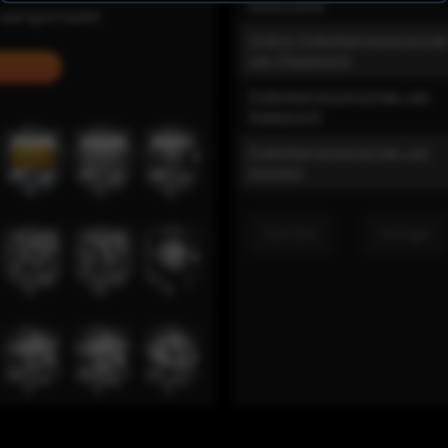
Roermond
t aangemaakt
Online Pokerkampioenscha
van Maastricht
Pokerkampioenschap van
Maastricht
Pokerkampioenschap van
Heerlen
Eerste
Vorige