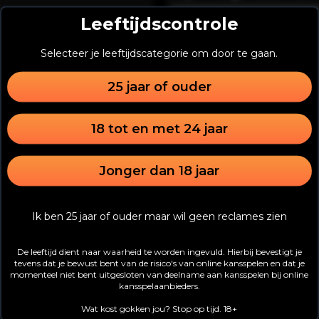
Leeftijdscontrole
434
Selecteer je leeftijdscategorie om door te gaan.
Resultaten
25 jaar of ouder
Toernooi
18 tot en met 24 jaar
Pokerkampioenschap van
Landgraaf april 2026
Jonger dan 18 jaar
Pokerkampioenschap van
Maastricht november '25
Ik ben 25 jaar of ouder maar wil geen reclames zien
Pokerkampioenschap van
Landgraaf oktober 2025
De leeftijd dient naar waarheid te worden ingevuld. Hierbij bevestigt je
tevens dat je bewust bent van de risico's van online kansspelen en dat je
Pokerkampioenschap van
momenteel niet bent uitgesloten van deelname aan kansspelen bij online
Heerlen
kansspelaanbieders.
carrière
Pokerkampioenschap van
Wat kost gokken jou? Stop op tijd. 18+