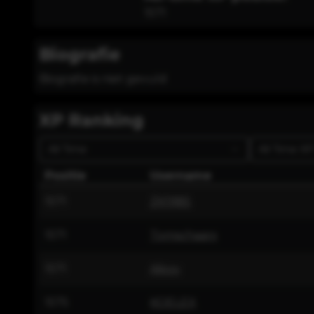
1571
Biografie
Biografie is niet gevuld
XP Ranking
All Time
All Time
XP
Positie
Username
1571
ZK1985
1571
Tomschaars
1571
Aikov
1575
KOELEX