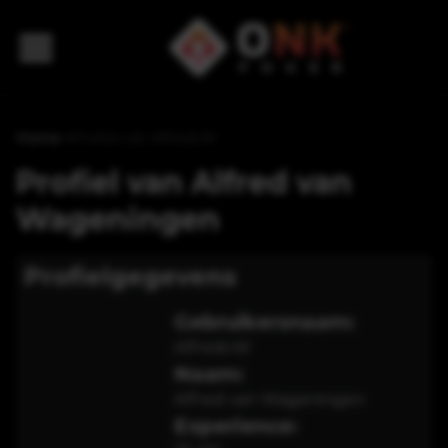
Home
>
Profiel van AlfredvW
Profiel van
Alfred van
Wageningen
Profielgegevens
Gebruikersnaam:
AlfredvW
Naam:
Alfred van Wageningen
Experience: