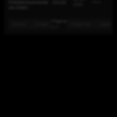
Pokerkampioenschap
DVC'26
n.v.t.
2020
van Didam
Pagina
Eerste
Vorige
Volgende
Laatste
1
/
1