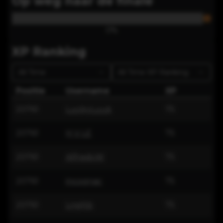
Op weg naar de finale
0
%
XP Ranking
All Time
All Time
XP Ranking
Positie
Username
XP
20761
LuckyLuuk
75
20761
H V LE
75
20761
AlfredvW
75
20761
incognac
75
20761
Lngltb
75