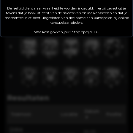
De leeftijd dient naar waarheid te worden ingevuld. Hierbij bevestigt je
tevens dat je bewust bent van de risico's van online kansspelen en dat je
momenteel niet bent uitgesloten van deelname aan kansspelen bij online
kansspelaanbieders.
Wat kost gokken jou? Stop op tijd. 18+
Resultaten
Datum
Toernooi
Locatie
Positie
R
▼
Online
29-03-