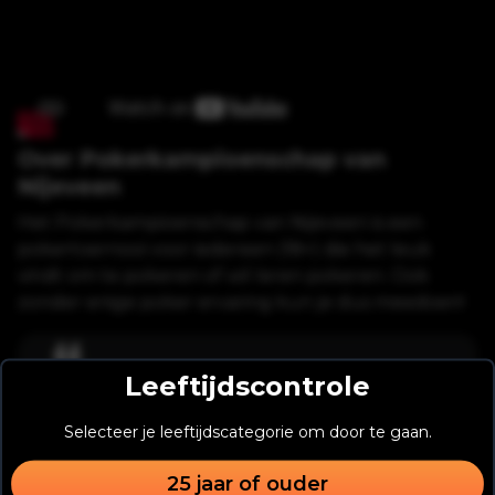
Over
Pokerkampioenschap van
Nijeveen
Het Pokerkampioenschap van Nijeveen is een
pokertoernooi voor iedereen (18+) die het leuk
vindt om te pokeren of wil leren pokeren. Ook
zonder enige poker ervaring kun je dus meedoen!
Nieuwe speler? Dan speel je gratis mee!
Leeftijdscontrole
Selecteer je leeftijdscategorie om door te gaan.
Speel poker met je vrienden en andere
pokerliefhebbers uit jouw omgeving tijdens dit
25 jaar of ouder
gezellige evenement. Weet jij alle chips te