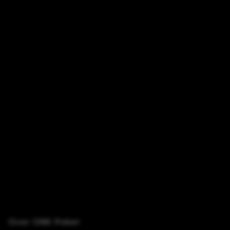
Over ONK Poker