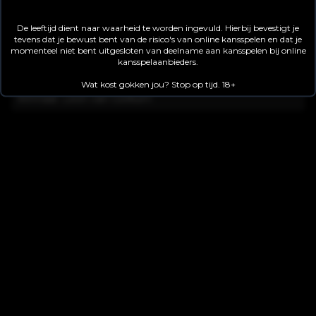
De leeftijd dient naar waarheid te worden ingevuld. Hierbij bevestigt je
tevens dat je bewust bent van de risico's van online kansspelen en dat je
momenteel niet bent uitgesloten van deelname aan kansspelen bij online
kansspelaanbieders.
Pokerkampioenschap van Nijeveen
Datum:
16-05-2025
Wat kost gokken jou? Stop op tijd. 18+
Winnaar:
Leon van Gorkum