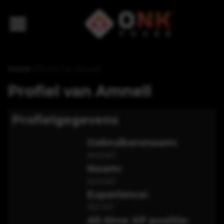
Home
>
Profiel van Amnell
Profiel van
Amnell
Profielgegevens
Gebruikersnaam:
Amnell
Naam:
Amnell
Experience:
150
XP
All-time XP positie: