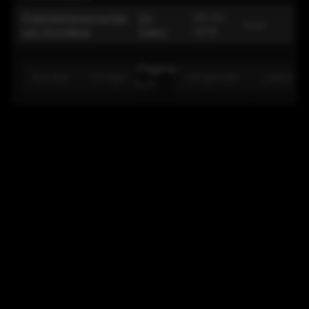
Pokerkampioenschap
De
09-04-
n.v.t.
van Hoogland
Faam
2019
Pagina
Eerste
Vorige
Volgende
Laatste
1
/
1